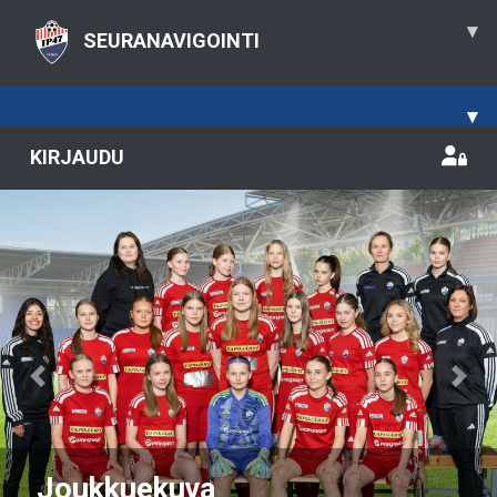
▾
SEURANAVIGOINTI
▾
KIRJAUDU
Previous
Nex
Joukkuekuva