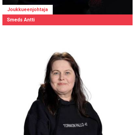
Joukkueenjohtaja
Smeds Antti