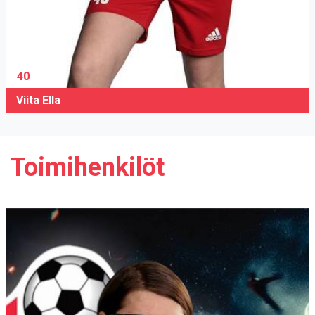
40
Viita Ella
Toimihenkilöt