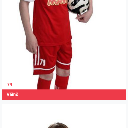
79
Väinö