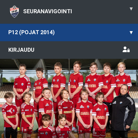
▾
SEURANAVIGOINTI
P12 (POJAT 2014)
▾
KIRJAUDU
Previous
Nex