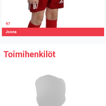
97
Joona
Toimihenkilöt