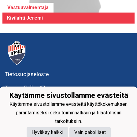
Vastuuvalmentaja
Kivilahti Jeremi
Tietosuojaseloste
Tornion Pallo -47 ry
Teollisuuskatu 8-10
Käytämme sivustollamme evästeitä
95420 Tornio
Käytämme sivustollamme evästeitä käyttökokemuksen
+358
40
591 9275
office@tp47.com
parantamiseksi sekä toiminnallisiin ja tilastollisiin
tarkoituksiin.
Hyväksy kaikki
Vain pakolliset