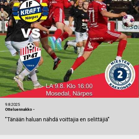
9.8.2025
Otteluennakko
-
"Tänään haluan nähdä voittajia en selittäjiä"