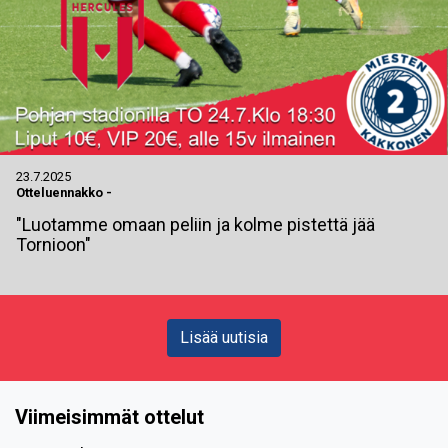
23.7.2025
Otteluennakko
-
"Luotamme omaan peliin ja kolme pistettä jää
Tornioon"
Lisää uutisia
Viimeisimmät ottelut