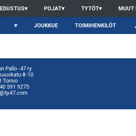
EDUSTUS
▾
POJAT
▾
TYTÖT
▾
MUUT
▾
JOUKKUE
TOIMIHENKILÖT
n Pallo -47 ry
isuuskatu 8-10
 Tornio
40
591 9275
e@tp47.com