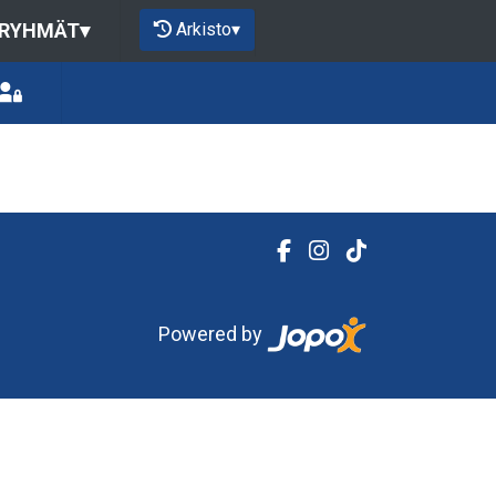
Arkisto
▾
 RYHMÄT
▾
Powered by