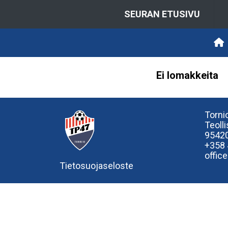
SEURAN ETUSIVU
Ei lomakkeita
Tornio
Teoll
95420
+358
offic
Tietosuojaseloste