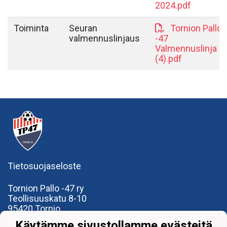
2024.pdf
Toiminta
Seuran
Tornion Pallo
valmennuslinjaus
-47
Valmennuslinja
(4).pdf
Tietosuojaseloste
Tornion Pallo -47 ry
Teollisuuskatu 8-10
95420 Tornio
+358
40
591 9275
Käytämme sivustollamme evästeitä