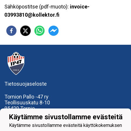
Sähköpostitse (pdf-muoto):
invoice-
03993810@kollektor.fi
Tietosuojaseloste
Tornion Pallo -47 ry
Teollisuuskatu 8-10
95420 Tornio
+358
40
591 9275
Käytämme sivustollamme evästeitä
office@tp47.com
Käytämme sivustollamme evästeitä käyttökokemuksen