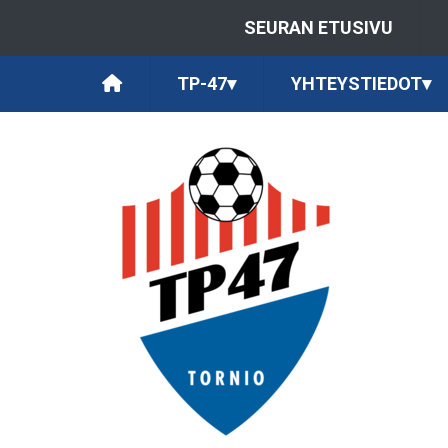
SEURAN ETUSIVU
TP-47
▾
YHTEYSTIEDOT
▾