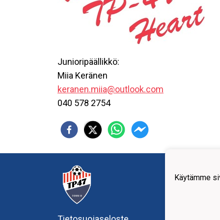
Junioripäällikkö:
Miia Keränen
keranen.miia@outlook.com
040 578 2754
Tornio
Käytämme siv
Teoll
95420
+358
offic
Tietosuojaseloste