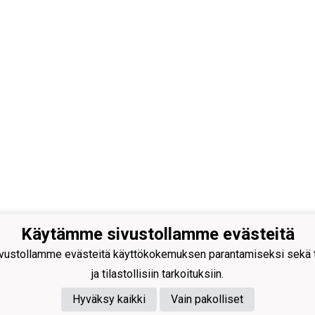
Käytämme sivustollamme evästeitä
n Pallo -47 ry
ustollamme evästeitä käyttökokemuksen parantamiseksi sekä to
isuuskatu 8-10
 Tornio
ja tilastollisiin tarkoituksiin.
40
591 9275
e@tp47.com
Hyväksy kaikki
Vain pakolliset