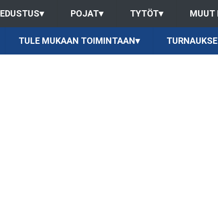
EDUSTUS
▾
POJAT
▾
TYTÖT
▾
MUUT
TULE MUKAAN TOIMINTAAN
▾
TURNAUKSE