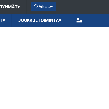
Arkisto
▾
 RYHMÄT
▾
T
▾
JOUKKUETOIMINTA
▾