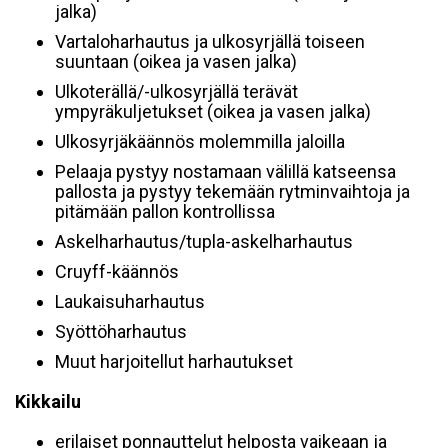
jalka)
Vartaloharhautus ja ulkosyrjällä toiseen
suuntaan (oikea ja vasen jalka)
Ulkoterällä/-ulkosyrjällä terävät
ympyräkuljetukset (oikea ja vasen jalka)
Ulkosyrjäkäännös molemmilla jaloilla
Pelaaja pystyy nostamaan välillä katseensa
pallosta ja pystyy tekemään rytminvaihtoja ja
pitämään pallon kontrollissa
Askelharhautus/tupla-askelharhautus
Cruyff-käännös
Laukaisuharhautus
Syöttöharhautus
Muut harjoitellut harhautukset
Kikkailu
erilaiset ponnauttelut helposta vaikeaan ja