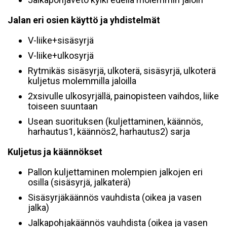
Jalan eri osien käyttö ja yhdistelmät
V-liike+sisäsyrjä
V-liike+ulkosyrjä
Rytmikäs sisäsyrjä, ulkoterä, sisäsyrjä, ulkoterä
kuljetus molemmilla jaloilla
2xsivulle ulkosyrjällä, painopisteen vaihdos, liike
toiseen suuntaan
Usean suorituksen (kuljettaminen, käännös,
harhautus1, käännös2, harhautus2) sarja
Kuljetus ja käännökset
Pallon kuljettaminen molempien jalkojen eri
osilla (sisäsyrjä, jalkaterä)
Sisäsyrjäkäännös vauhdista (oikea ja vasen
jalka)
Jalkapohjakäännös vauhdista (oikea ja vasen