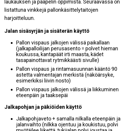
laukauksen ja pääpelin oppimista. Seuraavassa on
listattuna vinkkejä pallonkäsittelytaitojen
harjoitteluun.
Jalan sisäsyrjän ja sisäterän käyttö
Pallon vispaus jalkojen välissä paikallaan
(jalkapalloilijan perusasento = polvet hieman
koukussa, kantapäät irti maasta, kädet
tasapainottavat rytmikkäästi sivulle)
Pallon vispaus ja rintamasuunnan kääntö 90
astetta valmentajan merkistä (näköärsyke,
esimerkiksi liivin nosto)
Pallon vispaus jalkojen välissä ja liikkuminen
eteenpäin ja taaksepäi
Jalkapohjan ja päkiöiden käyttö
Jalkapohjaveto + samalla nilkalla eteenpäin ja
jalanvaihto (nilkka ojentuu ja koukistuu, polvi
myötäilee liikettä, tukijalan polvi joustaa ja