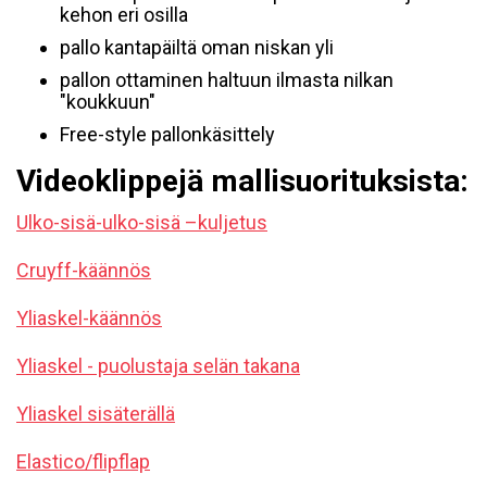
kehon eri osilla
pallo kantapäiltä oman niskan yli
pallon ottaminen haltuun ilmasta nilkan
"koukkuun"
Free-style pallonkäsittely
Videoklippejä mallisuorituksista:
Ulko-sisä-ulko-sisä –kuljetus
Cruyff-käännös
Yliaskel-käännös
Yliaskel - puolustaja selän takana
Yliaskel sisäterällä
Elastico/flipflap