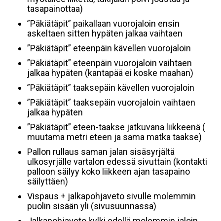
tasapainottaa)
”Päkiätäpit” paikallaan vuorojaloin ensin
askeltaen sitten hypäten jalkaa vaihtaen
”Päkiätäpit” eteenpäin kävellen vuorojaloin
”Päkiätäpit” eteenpäin vuorojaloin vaihtaen
jalkaa hypäten (kantapää ei koske maahan)
”Päkiätäpit” taaksepäin kävellen vuorojaloin
”Päkiätäpit” taaksepäin vuorojaloin vaihtaen
jalkaa hypäten
”Päkiätäpit” eteen-taakse jatkuvana liikkeenä (
muutama metri eteen ja sama matka taakse)
Pallon rullaus saman jalan sisäsyrjältä
ulkosyrjälle vartalon edessä sivuttain (kontakti
palloon säilyy koko liikkeen ajan tasapaino
säilyttäen)
Vispaus + jalkapohjaveto sivulle molemmin
puolin sisään yli (sivusuunnassa)
Jalkapohjaveto kylki edellä molemmin jaloin