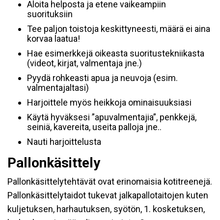
Aloita helposta ja etene vaikeampiin
suorituksiin
Tee paljon toistoja keskittyneesti, määrä ei aina
korvaa laatua!
Hae esimerkkejä oikeasta suoritustekniikasta
(videot, kirjat, valmentaja jne.)
Pyydä rohkeasti apua ja neuvoja (esim.
valmentajaltasi)
Harjoittele myös heikkoja ominaisuuksiasi
Käytä hyväksesi ”apuvalmentajia”, penkkejä,
seiniä, kavereita, useita palloja jne..
Nauti harjoittelusta
Pallonkäsittely
Pallonkäsittelytehtävät ovat erinomaisia kotitreenejä.
Pallonkäsittelytaidot tukevat jalkapallotaitojen kuten
kuljetuksen, harhautuksen, syötön, 1. kosketuksen,