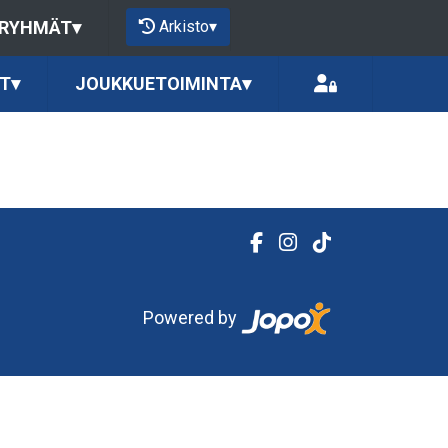
Arkisto
▾
 RYHMÄT
▾
T
▾
JOUKKUETOIMINTA
▾
Powered by