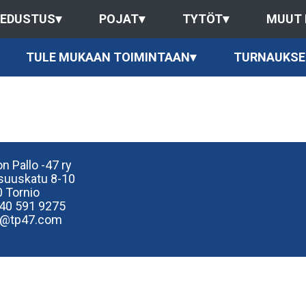
EDUSTUS
▾
POJAT
▾
TYTÖT
▾
MUUT
TULE MUKAAN TOIMINTAAN
▾
TURNAUKSE
n Pallo -47 ry
isuuskatu 8-10
 Tornio
40
591 9275
e@tp47.com