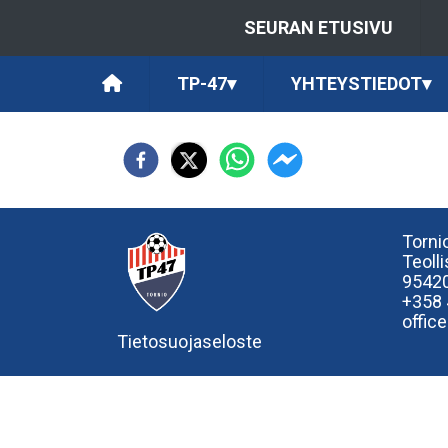
SEURAN ETUSIVU
TP-47
▾
YHTEYSTIEDOT
▾
Tornio
Teoll
95420
+358
offic
Tietosuojaseloste